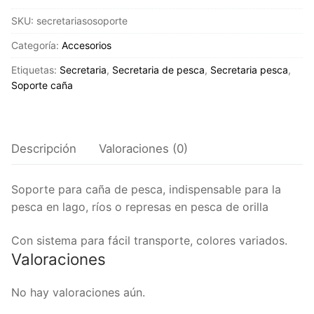
PESCA
SKU:
secretariasosoporte
O
SOPORTE
Categoría:
Accesorios
DE
Etiquetas:
Secretaria
,
Secretaria de pesca
,
Secretaria pesca
,
PESCA
Soporte caña
cantidad
Descripción
Valoraciones (0)
Soporte para caña de pesca, indispensable para la
pesca en lago, ríos o represas en pesca de orilla
Con sistema para fácil transporte, colores variados.
Valoraciones
No hay valoraciones aún.