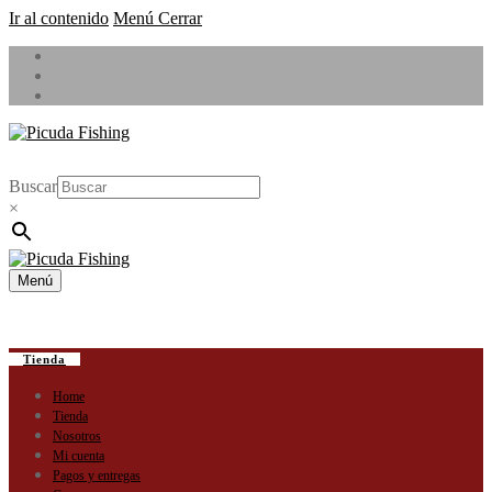
Ir al contenido
Menú
Cerrar
Buscar
×
Menú
Tienda
Home
Tienda
Nosotros
Mi cuenta
Pagos y entregas