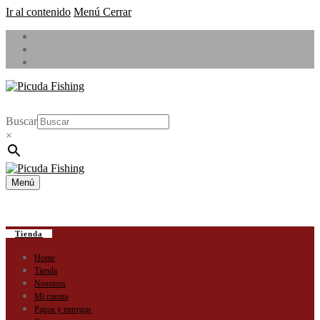
Ir al contenido
Menú
Cerrar
Buscar
×
Menú
Tienda
Home
Tienda
Nosotros
Mi cuenta
Pagos y entregas