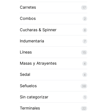
Carretes
17
Combos
2
Cucharas & Spinner
6
Indumentaria
7
Líneas
15
Masas y Atrayentes
4
Sedal
4
Señuelos
38
Sin categorizar
1
Terminales
22