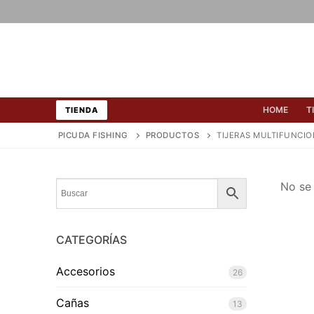
Ir
al
contenido
HOME
T
TIENDA
PICUDA FISHING
PRODUCTOS
TIJERAS MULTIFUNCI
No se 
CATEGORÍAS
Accesorios
26
Cañas
13