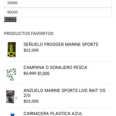
Precio
mínimo
Precio
Filtrar
máximo
PRODUCTOS FAVORITOS
SEÑUELO FROGGER MARINE SPORTS
$
22,000
CAMPANA O SONAJERO PESCA
El
El
$
2,000
$
1,000
precio
precio
original
actual
ANZUELO MARINE SPORTS LIVE BAIT 1/0
era:
es:
2/0
$2,000.
$1,000.
$
25,000
CARNACERA PLASTICA AZUL