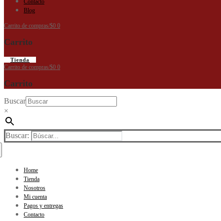
Contacto
Blog
Carrito de compras
/
$
0
0
Carrito
Tienda
Carrito de compras
/
$
0
0
Carrito
Buscar
×
Buscar:
Home
Tienda
Nosotros
Mi cuenta
Pagos y entregas
Contacto