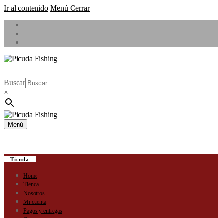
Ir al contenido
Menú
Cerrar
Buscar
×
Menú
Tienda
Home
Tienda
Nosotros
Mi cuenta
Pagos y entregas