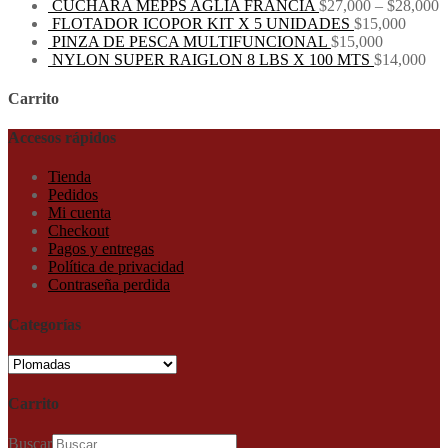
CUCHARA MEPPS AGLIA FRANCIA
$
27,000
–
$
28,000
FLOTADOR ICOPOR KIT X 5 UNIDADES
$
15,000
PINZA DE PESCA MULTIFUNCIONAL
$
15,000
NYLON SUPER RAIGLON 8 LBS X 100 MTS
$
14,000
Carrito
Accesos rápidos
Tienda
Pedidos
Mi cuenta
Checkout
Pagos y entregas
Política de privacidad
Contraseña perdida
Categorías
Carrito
Buscar