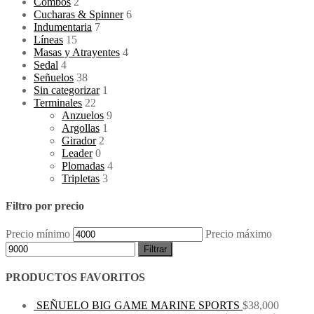
Combos
2
Cucharas & Spinner
6
Indumentaria
7
Líneas
15
Masas y Atrayentes
4
Sedal
4
Señuelos
38
Sin categorizar
1
Terminales
22
Anzuelos
9
Argollas
1
Girador
2
Leader
0
Plomadas
4
Tripletas
3
Filtro por precio
Precio mínimo
Precio máximo
Filtrar
PRODUCTOS FAVORITOS
SEÑUELO BIG GAME MARINE SPORTS
$
38,000