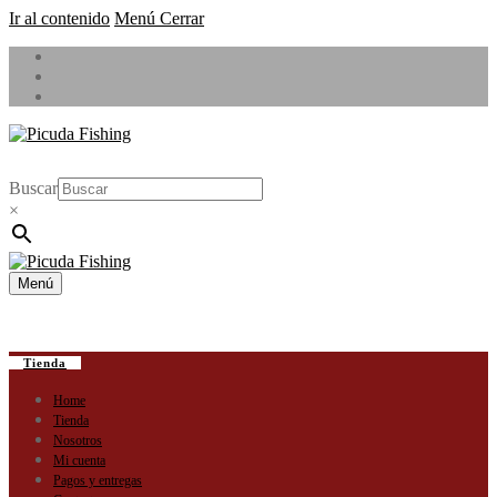
Ir al contenido
Menú
Cerrar
Buscar
×
Menú
Tienda
Home
Tienda
Nosotros
Mi cuenta
Pagos y entregas