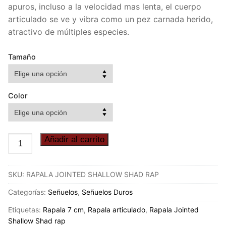
apuros, incluso a la velocidad mas lenta, el cuerpo
articulado se ve y vibra como un pez carnada herido,
atractivo de múltiples especies.
Tamaño
Color
RAPALA
Añadir al carrito
JOINTED
SHALLOW
SKU:
RAPALA JOINTED SHALLOW SHAD RAP
SHAD
RAP
Categorías:
Señuelos
,
Señuelos Duros
cantidad
Etiquetas:
Rapala 7 cm
,
Rapala articulado
,
Rapala Jointed
Shallow Shad rap