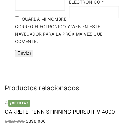
ELECTRÓNICO
*
GUARDA MI NOMBRE,
CORREO ELECTRÓNICO Y WEB EN ESTE
NAVEGADOR PARA LA PRÓXIMA VEZ QUE
COMENTE.
Productos relacionados
CARRETES
¡OFERTA!
CARRETE PENN SPINNING PURSUIT V 4000
El
El
$
420,000
$
398,000
precio
precio
original
actual
era:
es: