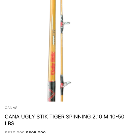
CAÑAS
CAÑA UGLY STIK TIGER SPINNING 2.10 M 10-50
LBS
El
El
$
530,000
$
505,000