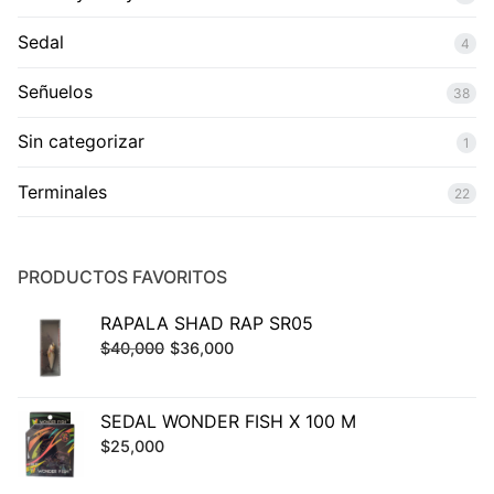
Sedal
4
Señuelos
38
Sin categorizar
1
Terminales
22
PRODUCTOS FAVORITOS
RAPALA SHAD RAP SR05
El
El
$
40,000
$
36,000
precio
precio
original
actual
SEDAL WONDER FISH X 100 M
era:
es:
$
25,000
$40,000.
$36,000.