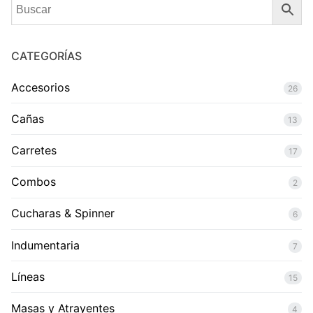
CATEGORÍAS
Accesorios
26
Cañas
13
Carretes
17
Combos
2
Cucharas & Spinner
6
Indumentaria
7
Líneas
15
Masas y Atrayentes
4