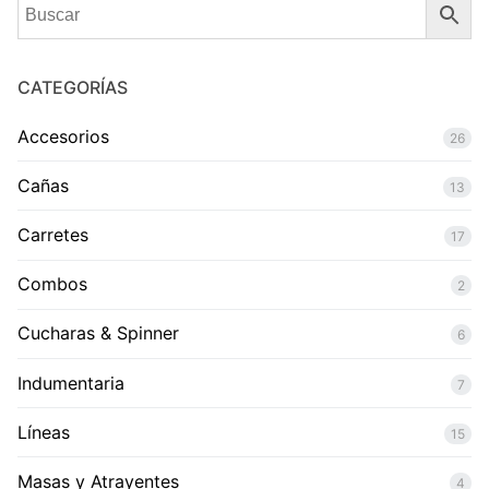
CATEGORÍAS
Accesorios
26
Cañas
13
Carretes
17
Combos
2
Cucharas & Spinner
6
Indumentaria
7
Líneas
15
Masas y Atrayentes
4