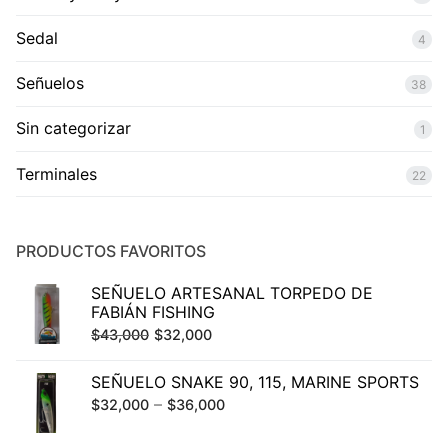
Sedal
4
Señuelos
38
Sin categorizar
1
Terminales
22
PRODUCTOS FAVORITOS
SEÑUELO ARTESANAL TORPEDO DE
FABIÁN FISHING
El
El
$
43,000
$
32,000
precio
precio
SEÑUELO SNAKE 90, 115, MARINE SPORTS
original
actual
–
$
32,000
$
36,000
era:
es:
$43,000.
$32,000.