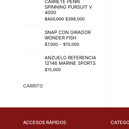
CARRETE PENN
SPINNING PURSUIT V
4000
El
El
$
420,000
$
398,000
precio
precio
SNAP CON GIRADOR
original
actual
WONDER FISH
era:
es:
–
$
7,000
$
10,000
$420,000.
$398,000.
ANZUELO REFERENCIA
12146 MARINE SPORTS
$
15,000
CARRITO
ACCESOS RÁPIDOS
CATEGO