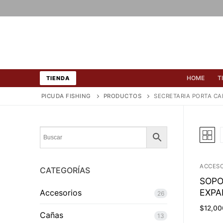
Ir
al
contenido
HOME
T
TIENDA
PICUDA FISHING
PRODUCTOS
SECRETARIA PORTA C
ACCESO
CATEGORÍAS
SOPO
EXPAN
Accesorios
26
$
12,00
Cañas
13