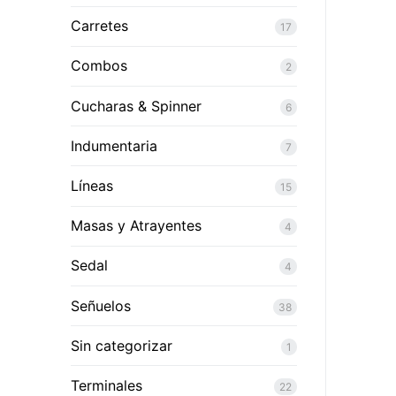
Carretes
17
Combos
2
Cucharas & Spinner
6
Indumentaria
7
Líneas
15
Masas y Atrayentes
4
Sedal
4
Señuelos
38
Sin categorizar
1
Terminales
22