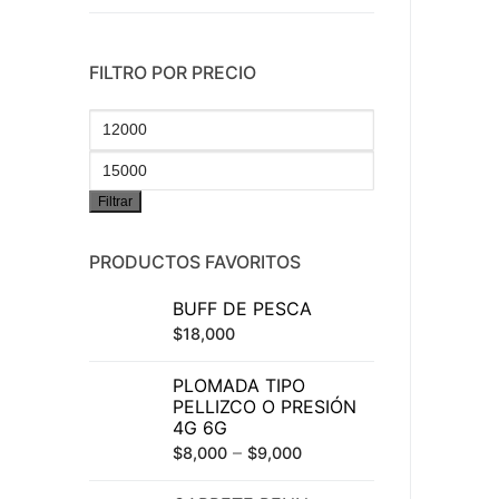
FILTRO POR PRECIO
Precio
mínimo
Precio
Filtrar
máximo
PRODUCTOS FAVORITOS
BUFF DE PESCA
$
18,000
PLOMADA TIPO
PELLIZCO O PRESIÓN
4G 6G
–
$
8,000
$
9,000