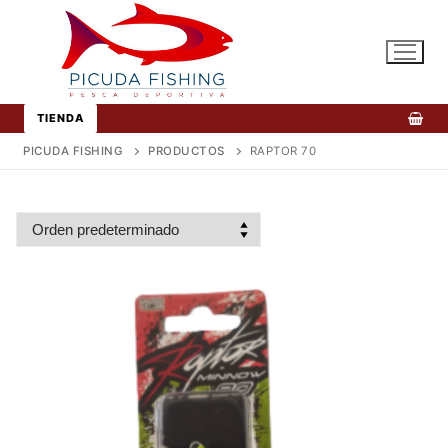
Ir
al
contenido
TIENDA
PICUDA FISHING
PRODUCTOS
RAPTOR 70