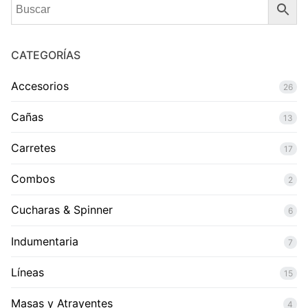
CATEGORÍAS
Accesorios
26
Cañas
13
Carretes
17
Combos
2
Cucharas & Spinner
6
Indumentaria
7
Líneas
15
Masas y Atrayentes
4