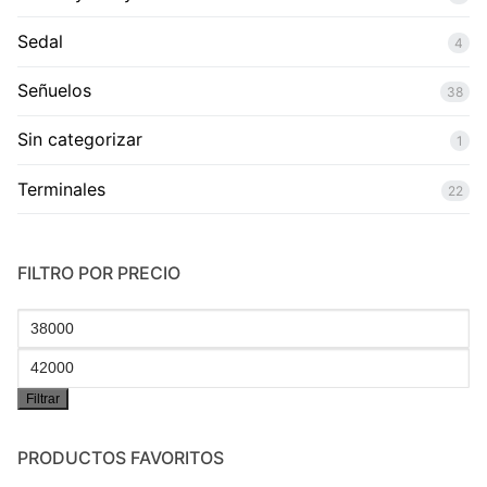
Sedal
4
Señuelos
38
Sin categorizar
1
Terminales
22
FILTRO POR PRECIO
Precio
mínimo
Precio
Filtrar
máximo
PRODUCTOS FAVORITOS