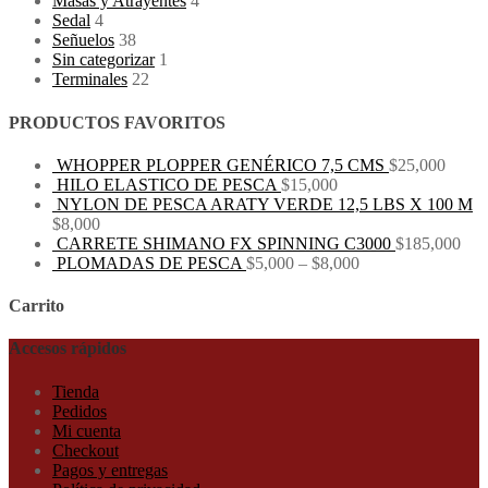
Masas y Atrayentes
4
Sedal
4
Señuelos
38
Sin categorizar
1
Terminales
22
PRODUCTOS FAVORITOS
WHOPPER PLOPPER GENÉRICO 7,5 CMS
$
25,000
HILO ELASTICO DE PESCA
$
15,000
NYLON DE PESCA ARATY VERDE 12,5 LBS X 100 M
$
8,000
CARRETE SHIMANO FX SPINNING C3000
$
185,000
PLOMADAS DE PESCA
$
5,000
–
$
8,000
Carrito
Accesos rápidos
Tienda
Pedidos
Mi cuenta
Checkout
Pagos y entregas