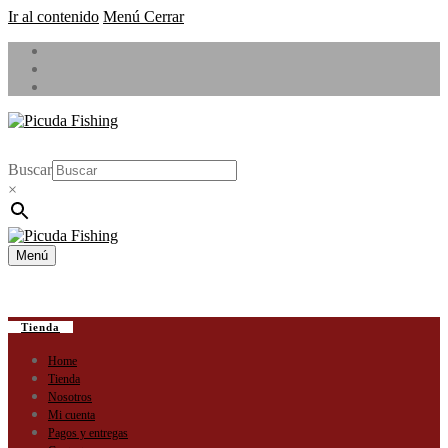
Ir al contenido
Menú
Cerrar
Buscar
×
Menú
Tienda
Home
Tienda
Nosotros
Mi cuenta
Pagos y entregas