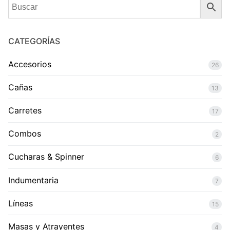
CATEGORÍAS
Accesorios
26
Cañas
13
Carretes
17
Combos
2
Cucharas & Spinner
6
Indumentaria
7
Líneas
15
Masas y Atrayentes
4