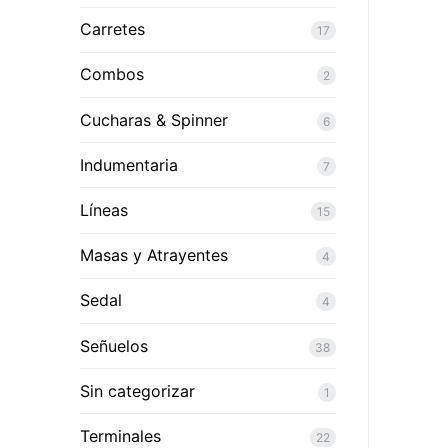
Carretes
17
Combos
2
Cucharas & Spinner
6
Indumentaria
7
Líneas
15
Masas y Atrayentes
4
Sedal
4
Señuelos
38
Sin categorizar
1
Terminales
22