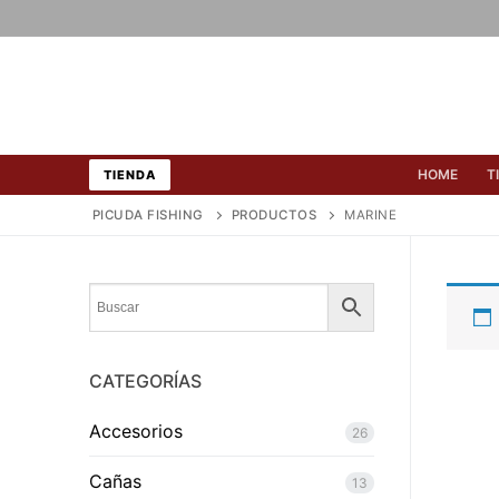
Ir
al
contenido
HOME
T
TIENDA
PICUDA FISHING
PRODUCTOS
MARINE
CATEGORÍAS
Accesorios
26
Cañas
13