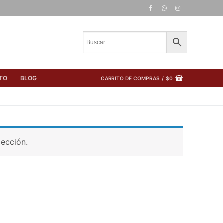
TO
BLOG
CARRITO DE COMPRAS
/
$
0
lección.