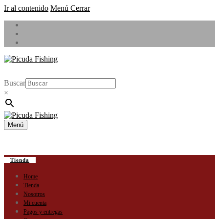
Ir al contenido
Menú
Cerrar
Buscar
×
Menú
Tienda
Home
Tienda
Nosotros
Mi cuenta
Pagos y entregas