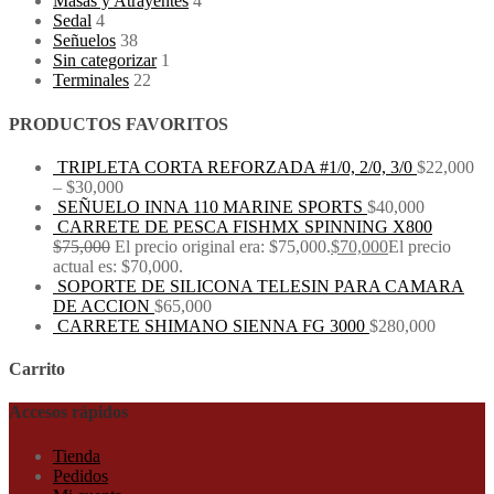
Masas y Atrayentes
4
Sedal
4
Señuelos
38
Sin categorizar
1
Terminales
22
PRODUCTOS FAVORITOS
TRIPLETA CORTA REFORZADA #1/0, 2/0, 3/0
$
22,000
–
$
30,000
SEÑUELO INNA 110 MARINE SPORTS
$
40,000
CARRETE DE PESCA FISHMX SPINNING X800
$
75,000
El precio original era: $75,000.
$
70,000
El precio
actual es: $70,000.
SOPORTE DE SILICONA TELESIN PARA CAMARA
DE ACCION
$
65,000
CARRETE SHIMANO SIENNA FG 3000
$
280,000
Carrito
Accesos rápidos
Tienda
Pedidos