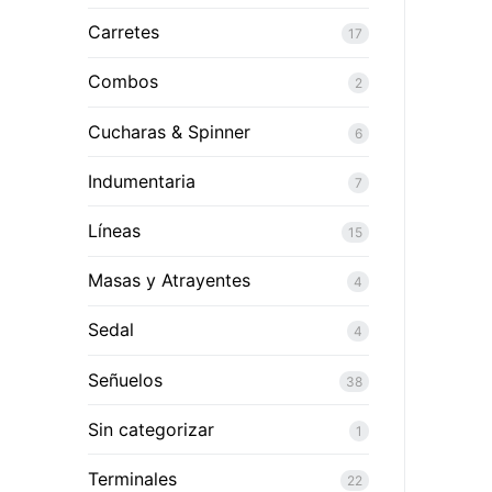
Carretes
17
Combos
2
Cucharas & Spinner
6
Indumentaria
7
Líneas
15
Masas y Atrayentes
4
Sedal
4
Señuelos
38
Sin categorizar
1
Terminales
22