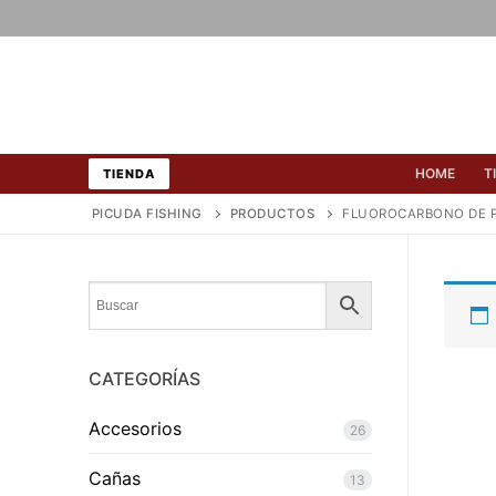
Ir
al
contenido
HOME
T
TIENDA
PICUDA FISHING
PRODUCTOS
FLUOROCARBONO DE 
CATEGORÍAS
Accesorios
26
Cañas
13