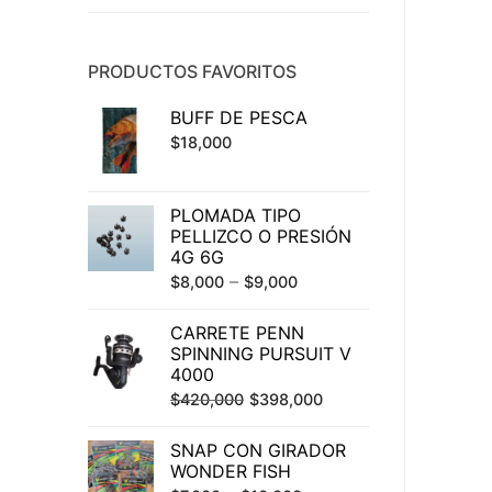
PRODUCTOS FAVORITOS
BUFF DE PESCA
$
18,000
PLOMADA TIPO
PELLIZCO O PRESIÓN
4G 6G
–
$
8,000
$
9,000
CARRETE PENN
SPINNING PURSUIT V
4000
El
El
$
420,000
$
398,000
precio
precio
SNAP CON GIRADOR
original
actual
WONDER FISH
era:
es: