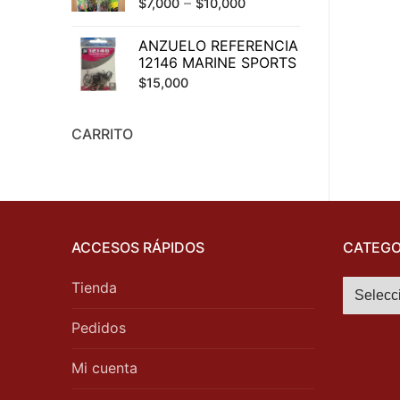
–
$
7,000
$
10,000
$420,000.
$398,000.
ANZUELO REFERENCIA
12146 MARINE SPORTS
$
15,000
CARRITO
ACCESOS RÁPIDOS
CATEGO
Tienda
Pedidos
Mi cuenta