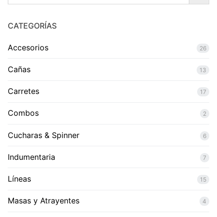
CATEGORÍAS
Accesorios
26
Cañas
13
Carretes
17
Combos
2
Cucharas & Spinner
6
Indumentaria
7
Líneas
15
Masas y Atrayentes
4