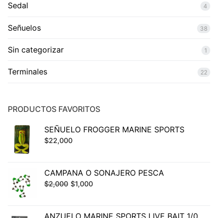
Sedal
4
Señuelos
38
Sin categorizar
1
Terminales
22
PRODUCTOS FAVORITOS
SEÑUELO FROGGER MARINE SPORTS
$
22,000
CAMPANA O SONAJERO PESCA
El
El
$
2,000
$
1,000
precio
precio
original
actual
ANZUELO MARINE SPORTS LIVE BAIT 1/0