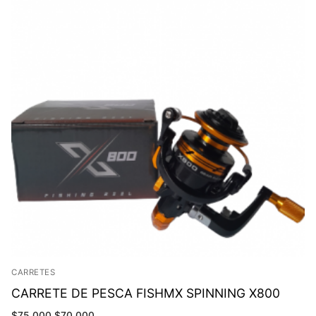
CARRETES
CARRETE DE PESCA FISHMX SPINNING X800
El
El
$
75,000
$
70,000