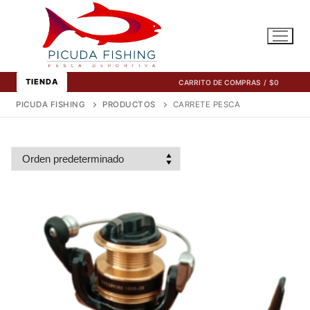
Ir
al
contenido
TIENDA
CARRITO DE COMPRAS
/
$
0
PICUDA FISHING
PRODUCTOS
CARRETE PESCA