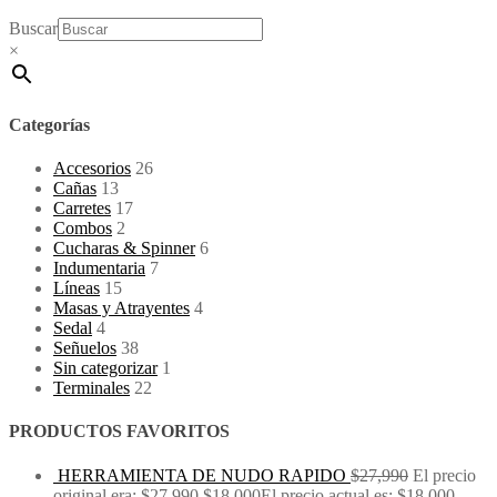
Buscar
×
Categorías
Accesorios
26
Cañas
13
Carretes
17
Combos
2
Cucharas & Spinner
6
Indumentaria
7
Líneas
15
Masas y Atrayentes
4
Sedal
4
Señuelos
38
Sin categorizar
1
Terminales
22
PRODUCTOS FAVORITOS
HERRAMIENTA DE NUDO RAPIDO
$
27,990
El precio
original era: $27,990.
$
18,000
El precio actual es: $18,000.