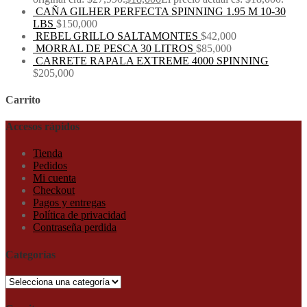
CAÑA GILHER PERFECTA SPINNING 1.95 M 10-30
LBS
$
150,000
REBEL GRILLO SALTAMONTES
$
42,000
MORRAL DE PESCA 30 LITROS
$
85,000
CARRETE RAPALA EXTREME 4000 SPINNING
$
205,000
Carrito
Accesos rápidos
Tienda
Pedidos
Mi cuenta
Checkout
Pagos y entregas
Política de privacidad
Contraseña perdida
Categorías