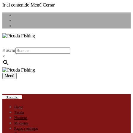
Ir al contenido
Menú
Cerrar
Buscar
×
Menú
Tienda
Home
Tienda
Nosotros
Mi cuenta
Pagos y entregas