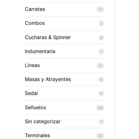
Carretes
17
Combos
2
Cucharas & Spinner
6
Indumentaria
7
Líneas
15
Masas y Atrayentes
4
Sedal
4
Señuelos
38
Sin categorizar
1
Terminales
22