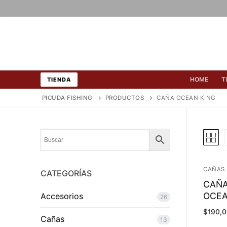
Ir
al
contenido
HOME
T
TIENDA
PICUDA FISHING
PRODUCTOS
CAÑA OCEAN KING
CAÑAS
CATEGORÍAS
CAÑA
OCEA
Accesorios
26
$
190,
Cañas
13