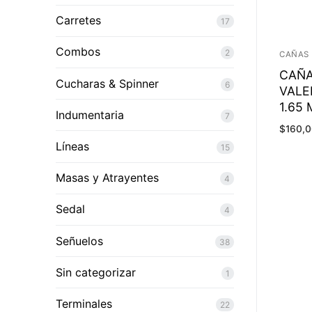
Carretes
17
Combos
2
CAÑAS
CAÑA
Cucharas & Spinner
6
VALE
1.65 
Indumentaria
7
$
160,
Líneas
15
Masas y Atrayentes
4
Sedal
4
Señuelos
38
Sin categorizar
1
Terminales
22