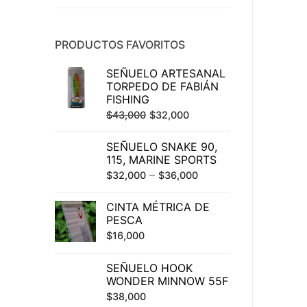
PRODUCTOS FAVORITOS
SEÑUELO ARTESANAL
TORPEDO DE FABIÁN
FISHING
El
El
$
43,000
$
32,000
precio
precio
SEÑUELO SNAKE 90,
original
actual
115, MARINE SPORTS
era:
es:
–
$
32,000
$
36,000
$43,000.
$32,000.
CINTA MÉTRICA DE
PESCA
$
16,000
SEÑUELO HOOK
WONDER MINNOW 55F
$
38,000