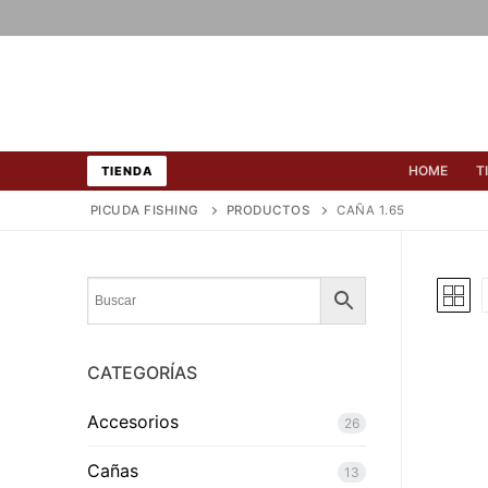
Ir
al
contenido
HOME
T
TIENDA
PICUDA FISHING
PRODUCTOS
CAÑA 1.65
CATEGORÍAS
Accesorios
26
Cañas
13