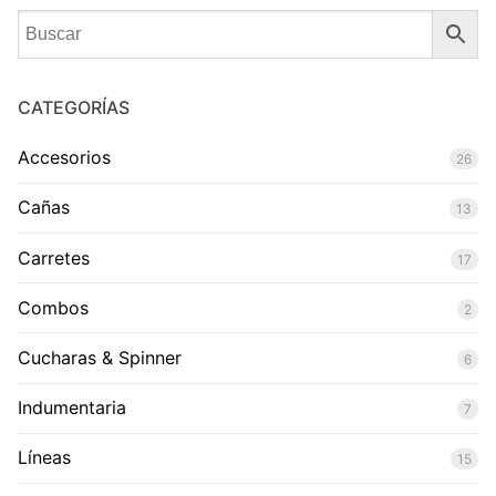
CATEGORÍAS
Accesorios
26
Cañas
13
Carretes
17
Combos
2
Cucharas & Spinner
6
Indumentaria
7
Líneas
15