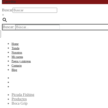
Carrito
Buscar
×
Buscar:
Home
Tienda
Nosotros
Mi cuenta
Pagos y entregas
Contacto
Blog
Picuda Fishing
Productos
Boca Grip