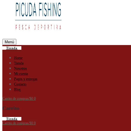
Menú
Tienda
Home
Tienda
Nosotros
Mi cuenta
Pagos y entregas
Contacto
Blog
Carrito de compras
/
$
0
0
Carrito
Tienda
Carrito de compras
/
$
0
0