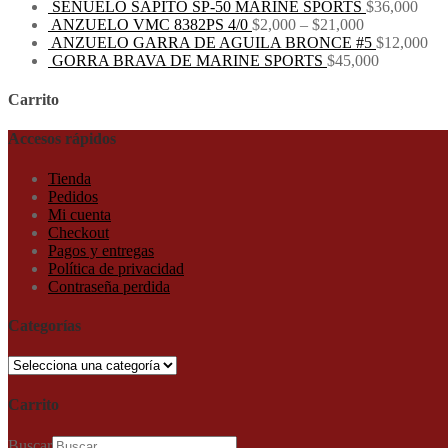
SEÑUELO SAPITO SP-50 MARINE SPORTS
$
36,000
ANZUELO VMC 8382PS 4/0
$
2,000
–
$
21,000
ANZUELO GARRA DE AGUILA BRONCE #5
$
12,000
GORRA BRAVA DE MARINE SPORTS
$
45,000
Carrito
Accesos rápidos
Tienda
Pedidos
Mi cuenta
Checkout
Pagos y entregas
Política de privacidad
Contraseña perdida
Categorías
Carrito
Buscar