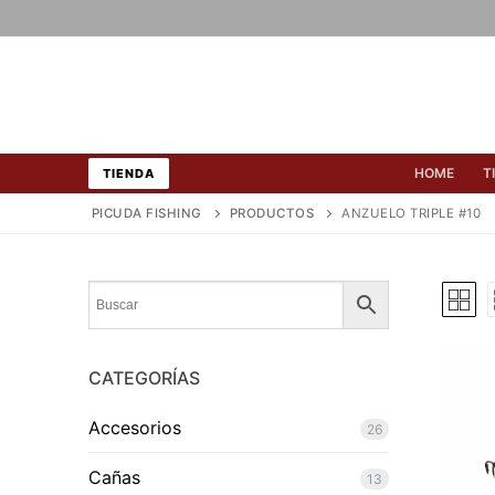
Ir
al
contenido
HOME
T
TIENDA
PICUDA FISHING
PRODUCTOS
ANZUELO TRIPLE #10
CATEGORÍAS
Accesorios
26
Cañas
13