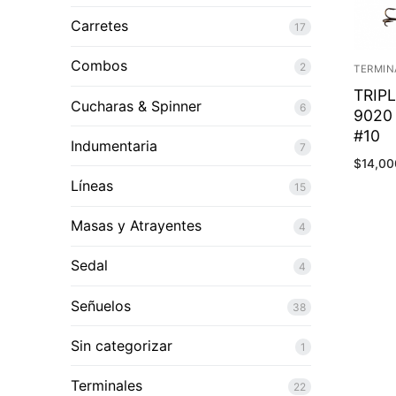
Carretes
17
Combos
2
TERMIN
TRIP
Cucharas & Spinner
6
9020
#10
Indumentaria
7
$
14,00
Líneas
15
Masas y Atrayentes
4
Sedal
4
Señuelos
38
Sin categorizar
1
Terminales
22